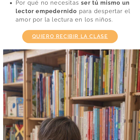
Por qué no necesitas
ser tú mismo un
lector empedernido
para despertar el
amor por la lectura en los niños.
QUIERO RECIBIR LA CLASE
Estos son los beneficios de esta
superclase:
Te sentirás
menos perdido al abordar el
tema de la lectura
con tus hijos.
Entenderás mejor
cómo instaurar la
lectura por placer
en casa.
Podrás
fortalecer los lazos emocionales
con tus hijos a través de los libros.