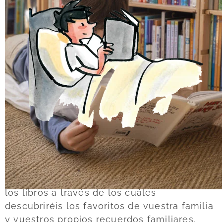
Aprende a incorporar la lectura
como una opción de
pasatiempo preferida
Sabemos que hoy en día es difícil encontrar
el tiempo y la calma
adecuados para
dedicarle a la lectura por placer, por eso te
vamos a dar
3 claves para que aprendas a
instaurar el hábito de la lectura en familia
con éxito.
Es
imposible acertar con cada libro
, con
cada niño, el 100% de las veces. Pero sí
podemos ayudarte a descubrir cuáles son
los libros a través de los cuáles
descubriréis los favoritos de vuestra familia
y vuestros propios recuerdos familiares.