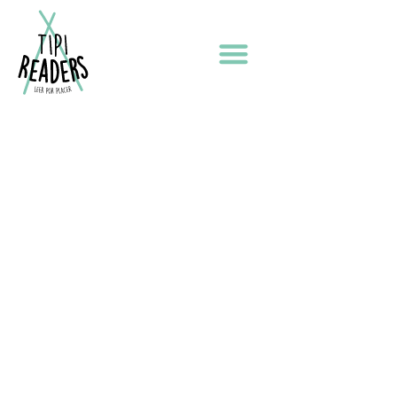
Tú y yo. El cuento más
bonito del mundo
2026 TIPI READERS
AVISO LEGAL
POLÍTICA DE PRIVACIDAD
POLÍTICA DE COOKIES
Diseño web por ILUMINA TU WEB